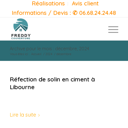
Réalisations
Avis client
Informations / Devis : ✆ 06.68.24.24.48
Archive pour le mois : décembre, 2024
Vous êtes ici :
Accueil
/
2024
/
décembre
Réfection de solin en ciment à
Libourne
/
/
28/12/2024
0 Commentaires
dans
/
Réalisations
par
alexandre
Lire la suite