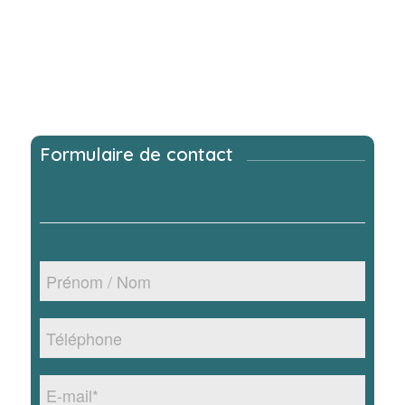
Formulaire de contact
Prénom
/
Nom
*
Téléphone
*
E-